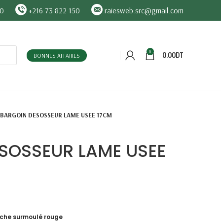
90
+216 73 822 150
raiesweb.src@gmail.com
0
0.00
DT
BONNES AFFAIRES
BARGOIN DESOSSEUR LAME USEE 17CM
SOSSEUR LAME USEE
che surmoulé rouge