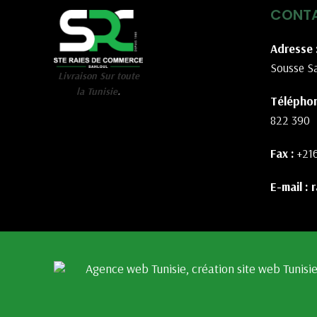
CONT
Adresse 
Sousse Sa
Livraison Sur toute
la Tunisie
.
Téléphon
822 390
Fax :
+21
E-mail :
r