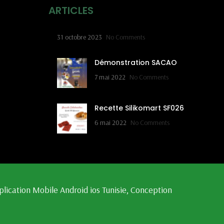
ARTICLES
31 octobre 2023
No Comments
Démonstration SACAO
7 mai 2022
No Comments
Recette Silikomart SF026
6 mai 2022
No Comments