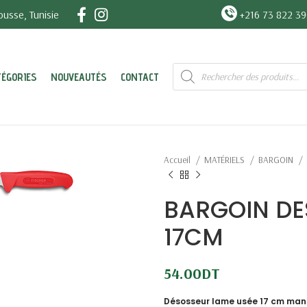
usse, Tunisie
+216 73 822 3
Recherche
TÉGORIES
NOUVEAUTÉS
CONTACT
de
produits
Accueil
MATÉRIELS
BARGOIN
BARGOIN DE
17CM
54.00
DT
Désosseur lame usée 17 cm man