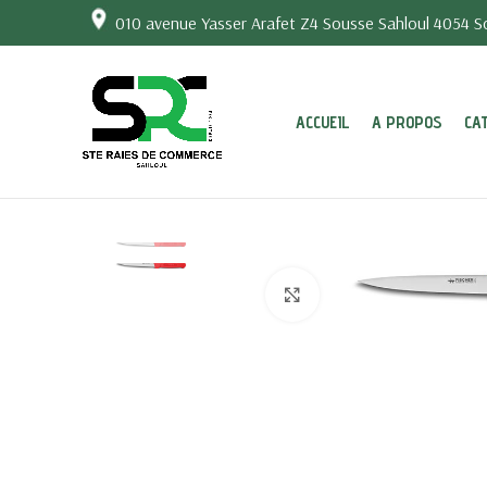
010 avenue Yasser Arafet Z4 Sousse Sahloul 4054 So
ACCUEIL
A PROPOS
CA
Click to enlarge