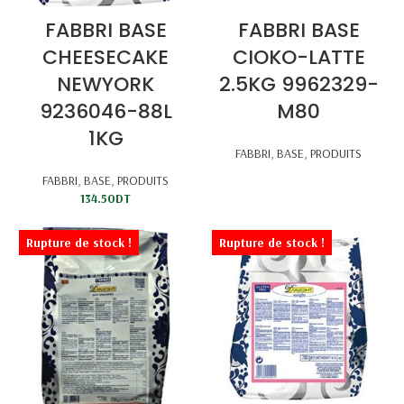
FABBRI BASE
FABBRI BASE
CHEESECAKE
CIOKO-LATTE
NEWYORK
2.5KG 9962329-
9236046-88L
M80
1KG
FABBRI
,
BASE
,
PRODUITS
FABBRI
,
BASE
,
PRODUITS
134.50
DT
Rupture de stock !
Rupture de stock !