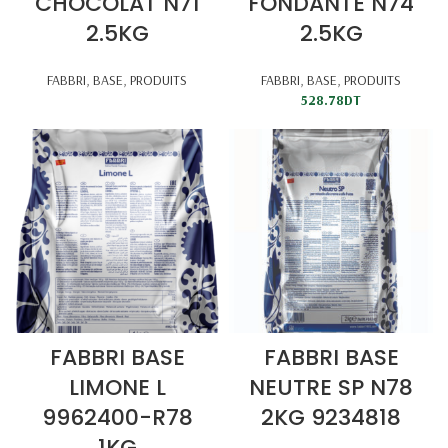
CHOCOLAT N71
FONDANTE N74
2.5KG
2.5KG
FABBRI
,
BASE
,
PRODUITS
FABBRI
,
BASE
,
PRODUITS
528.78
DT
FABBRI BASE
FABBRI BASE
LIMONE L
NEUTRE SP N78
9962400-R78
2KG 9234818
1KG