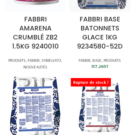
FABBRI
FABBRI BASE
AMARENA
BATONNETS
CRUMBLÉ ZB2
GLACE 1KG
1.5KG 9240010
9234580-52D
PRODUITS
,
FABBRI
,
VARIEGATO
,
FABBRI
,
BASE
,
PRODUITS
157.26
DT
NOUVEAUTÉS
Rupture de stock !