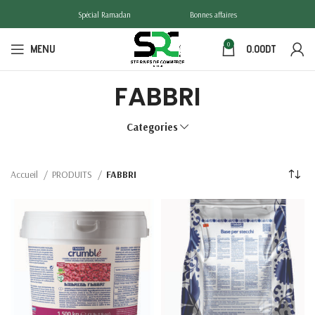
Spécial Ramadan
Bonnes affaires
0
MENU
0.00
DT
FABBRI
Categories
Accueil
PRODUITS
FABBRI