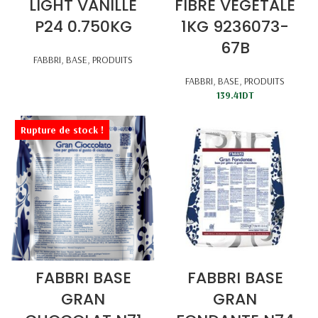
LIGHT VANILLE
FIBRE VEGETALE
P24 0.750KG
1KG 9236073-
67B
FABBRI
,
BASE
,
PRODUITS
FABBRI
,
BASE
,
PRODUITS
139.41
DT
Rupture de stock !
FABBRI BASE
FABBRI BASE
GRAN
GRAN