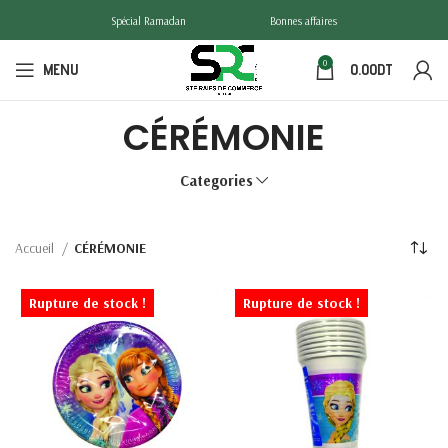
Spécial Ramadan
Bonnes affaires
0
MENU
0.00
DT
CÉRÉMONIE
Categories
Accueil
CÉRÉMONIE
Rupture de stock !
Rupture de stock !