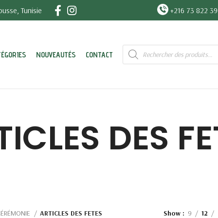
usse, Tunisie
+216 73 822 3
Recherche
TÉGORIES
NOUVEAUTÉS
CONTACT
de
produits
TICLES DES FE
CÉRÉMONIE
ARTICLES DES FETES
Show
9
12