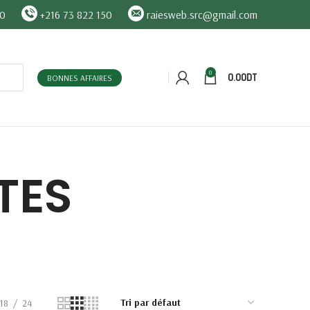
90
+216 73 822 150
raiesweb.src@gmail.com
0
0.00
DT
BONNES AFFAIRES
TES
18
24