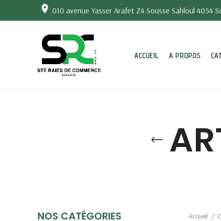
010 avenue Yasser Arafet Z4 Sousse Sahloul 4054 So
ACCUEIL
A PROPOS
CA
AR
NOS CATÉGORIES
Accueil