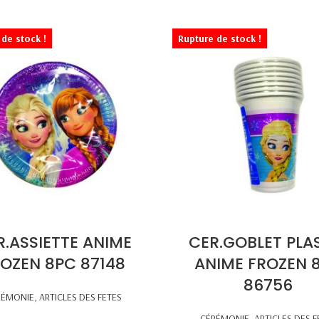
de stock !
Rupture de stock !
R.ASSIETTE ANIME
CER.GOBLET PLA
OZEN 8PC 87148
ANIME FROZEN 
86756
RÉMONIE
,
ARTICLES DES FETES
CÉRÉMONIE
,
ARTICLES DES F