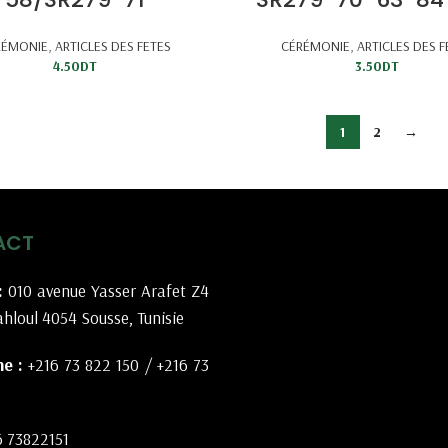
RÉMONIE
,
ARTICLES DES FETES
CÉRÉMONIE
,
ARTICLES DES F
4.50
DT
3.50
DT
1
2
→
ACT
:
010 avenue Yasser Arafet Z4
hloul 4054 Sousse, Tunisie
e :
+216 73 822 150
/
+216 73
6 73822151