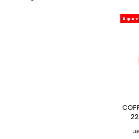
Rupture 
COFF
22
CÉ