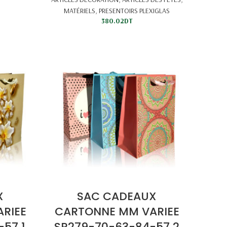
MATÉRIELS
,
PRESENTOIRS PLEXIGLAS
380.02
DT
X
SAC CADEAUX
RIEE
CARTONNE MM VARIEE
57 1
SR279-70-63-84-57 2