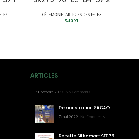
ETES
CÉRÉMONIE
,
ARTICLES DES FETES
3.50
DT
ARTICLES
31 octobre 2023
No Comments
Démonstration SACAO
7 mai 2022
No Comments
Recette Silikomart SF026