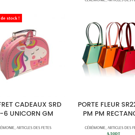
de stock !
RET CADEAUX SRD
PORTE FLEUR SR2
-6 UNICORN GM
PM PM RECTAN
RÉMONIE
,
ARTICLES DES FETES
CÉRÉMONIE
,
ARTICLES DES F
4.50
DT