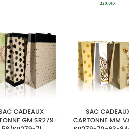
220.01
DT
SAC CADEAUX
SAC CADEAU
TONNE GM SR279-
CARTONNE MM VA
58/SR279-71
SR279-70-63-84-