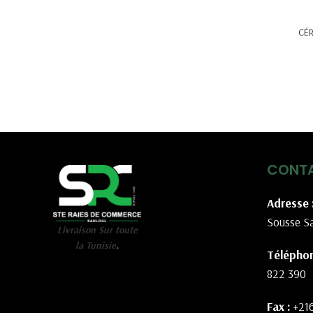
CÉ
CONT
Adresse 
Sousse Sa
Livraison Sur toute
la Tunisie
.
Téléphon
822 390
Fax :
+21