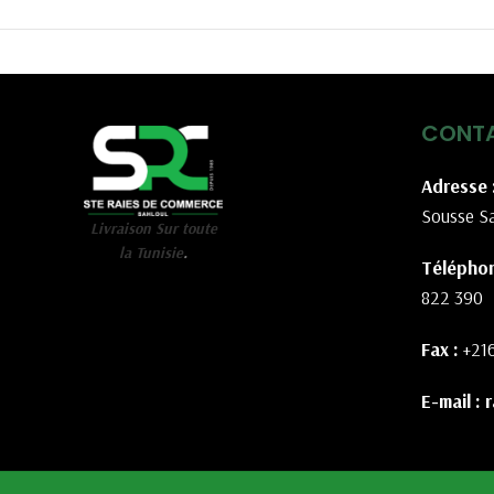
CONT
Adresse 
Sousse Sa
Livraison Sur toute
la Tunisie
.
Téléphon
822 390
Fax :
+21
E-mail :
r