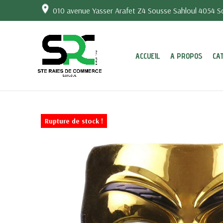
010 avenue Yasser Arafet Z4 Sousse Sahloul 4054 So
ACCUEIL
A PROPOS
CA
Rupture de stock !