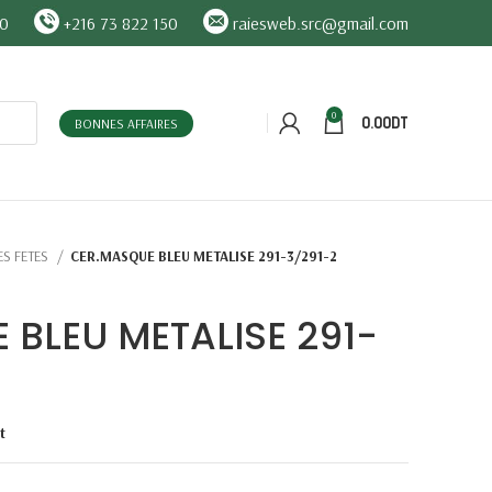
90
+216 73 822 150
raiesweb.src@gmail.com
0
0.00
DT
BONNES AFFAIRES
ES FETES
CER.MASQUE BLEU METALISE 291-3/291-2
 BLEU METALISE 291-
t