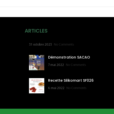
ARTICLES
31 octobre 2023
No Comments
Démonstration SACAO
7 mai 2022
No Comments
Recette Silikomart SF026
6 mai 2022
No Comments