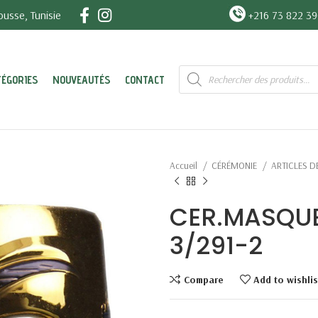
usse, Tunisie
+216 73 822 3
Recherche
TÉGORIES
NOUVEAUTÉS
CONTACT
de
produits
Accueil
CÉRÉMONIE
ARTICLES D
CER.MASQUE
3/291-2
Compare
Add to wishlis