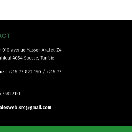
ACT
:
010 avenue Yasser Arafet Z4
hloul 4054 Sousse, Tunisie
e :
+216 73 822 150
/
+216 73
6 73822151
aiesweb.src@gmail.com