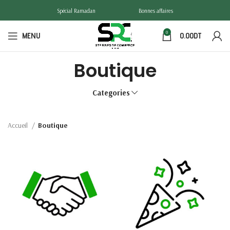
Spécial Ramadan
Bonnes affaires
0
MENU
0.00
DT
Boutique
Categories
Accueil
Boutique