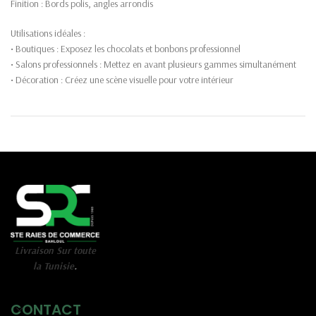
Finition : Bords polis, angles arrondis
Utilisations idéales :
• Boutiques : Exposez les chocolats et bonbons professionnel
• Salons professionnels : Mettez en avant plusieurs gammes simultanément
• Décoration : Créez une scène visuelle pour votre intérieur
Livraison Sur toute
la Tunisie
.
CONTACT