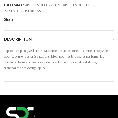
Catégories :
ARTICLES DÉCORATION
,
ARTICLES DES FETES
,
PRESENTOIRS PLEXIGLAS
Share:
DESCRIPTION
support en plexiglas forme pyramide, un accessoire moderne et polyvalent
pour sublimer vos présentations. Idéal pour les bijoux, les parfums, les
produits de luxe ou les objets décoratifs, ce support allie stabilité,
transparence et design épuré.