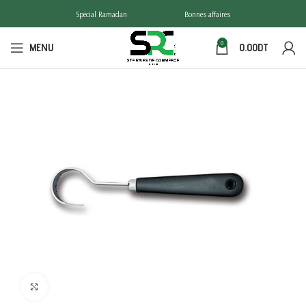
Spécial Ramadan
Bonnes affaires
0
MENU
0.00
DT
Click to enlarge