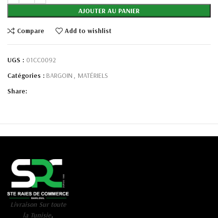
AJOUTER AU PANIER
Compare
Add to wishlist
UGS :
01CC0092
Catégories :
BARGOIN
,
MATÉRIELS
Share:
Livraison Sur toute
la Tunisie
.