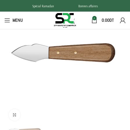
Spécial Ramadan
Bonnes affaires
0
MENU
0.00
DT
Click to enlarge