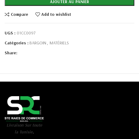
AJOUTER AU PANIER
Compare
Add to wishlist
UGS :
01CC0097
Catégories :
BARGOIN
,
MATÉRIELS
Share:
Livraison Sur toute
la Tunisie
.