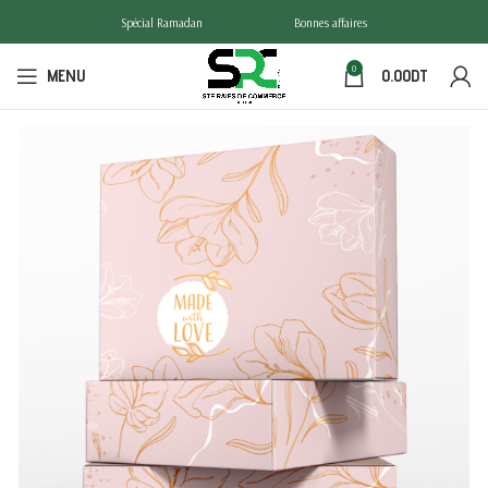
Spécial Ramadan
Bonnes affaires
0
MENU
0.00
DT