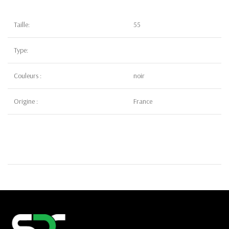
Taille:
55
Type:
Couleurs :
noir
Origine :
France