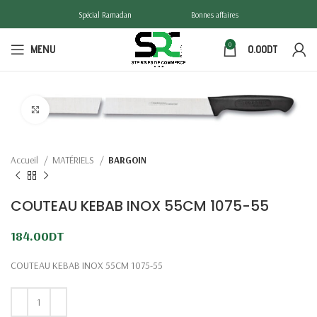
Spécial Ramadan
Bonnes affaires
0
MENU
0.00
DT
Click to enlarge
Accueil
MATÉRIELS
BARGOIN
COUTEAU KEBAB INOX 55CM 1075-55
184.00
DT
COUTEAU KEBAB INOX 55CM 1075-55