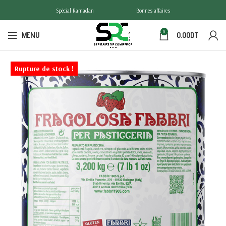
Spécial Ramadan
Bonnes affaires
0
MENU
0.00
DT
Rupture de stock !