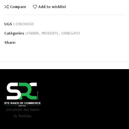
Compare
Add to wishlist
UGS :
01BO0030
Catégories :
FABBRI
,
PRODUITS
,
VARIEGATO
Share:
Livraison Sur toute
la Tunisie
.