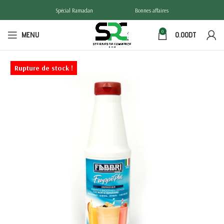
Spécial Ramadan
Bonnes affaires
0
MENU
0.00
DT
Rupture de stock !