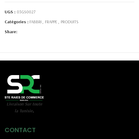
UGS :
03GS0027
Catégories :
FABBRI
,
FRAPPE
,
PRODUITS
Share:
Livraison Sur toute
la Tunisie
.
CONTACT