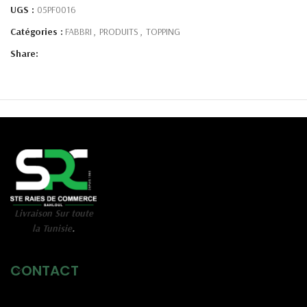
UGS :
05PF0016
Catégories :
FABBRI
,
PRODUITS
,
TOPPING
Share:
Livraison Sur toute
la Tunisie
.
CONTACT