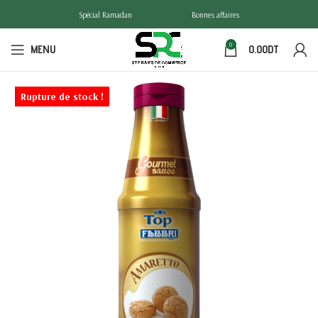
Spécial Ramadan
Bonnes affaires
0
MENU
0.00
DT
Rupture de stock !