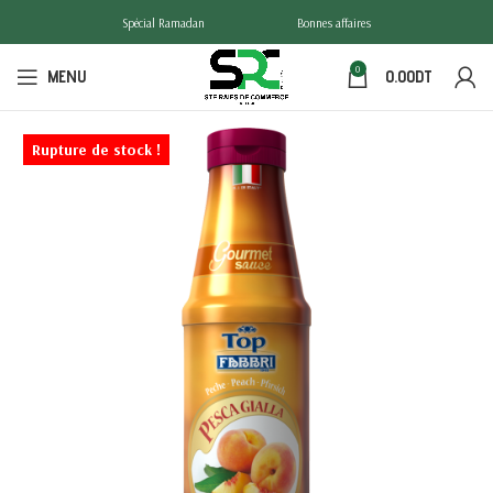
Spécial Ramadan
Bonnes affaires
0
MENU
0.00
DT
Rupture de stock !