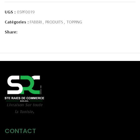
UGS :
05PF0019
Catégories :
FABBRI
,
PRODUITS
,
TOPPING
Share:
Livraison Sur toute
la Tunisie
.
CONTACT