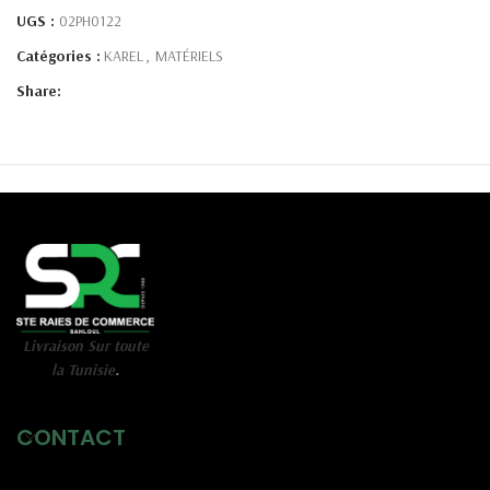
UGS :
02PH0122
Catégories :
KAREL
,
MATÉRIELS
Share:
Livraison Sur toute
la Tunisie
.
CONTACT