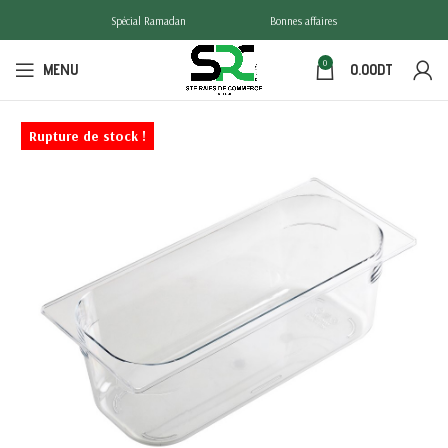
Spécial Ramadan
Bonnes affaires
0
MENU
0.00
DT
Rupture de stock !