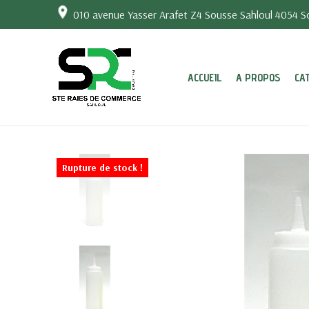
010 avenue Yasser Arafet Z4 Sousse Sahloul 4054 So
ACCUEIL
A PROPOS
CA
Rupture de stock !