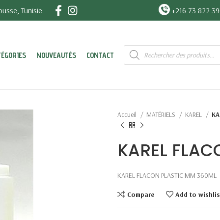
usse, Tunisie
+216 73 822 3
Recherche
TÉGORIES
NOUVEAUTÉS
CONTACT
de
produits
Accueil
MATÉRIELS
KAREL
KA
KAREL FLAC
KAREL FLACON PLASTIC MM 360ML
Compare
Add to wishlis