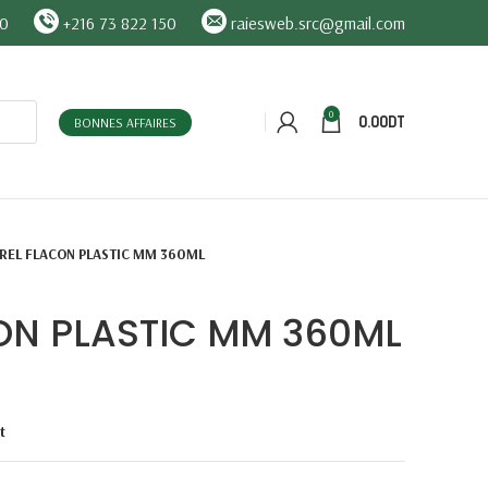
90
+216 73 822 150
raiesweb.src@gmail.com
0
0.00
DT
BONNES AFFAIRES
REL FLACON PLASTIC MM 360ML
ON PLASTIC MM 360ML
t