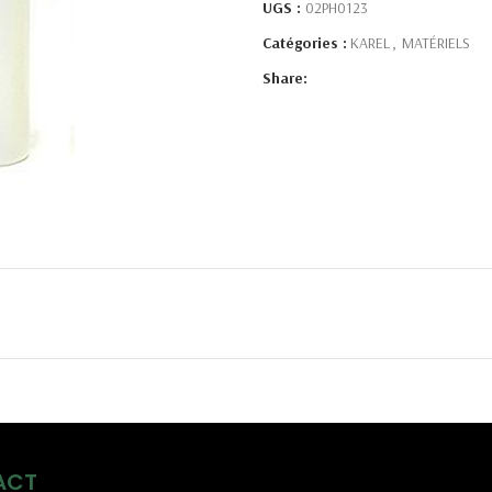
UGS :
02PH0123
Catégories :
KAREL
,
MATÉRIELS
Share:
ACT