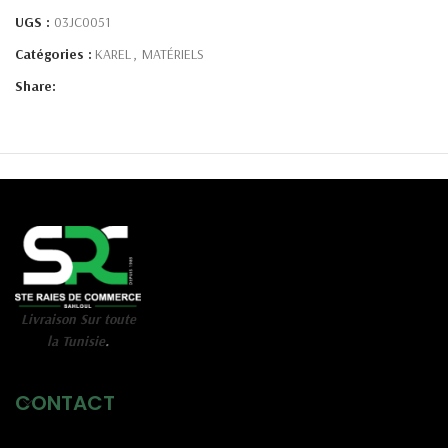
UGS :
03JC0051
Catégories :
KAREL
,
MATÉRIELS
Share:
Livraison Sur toute
la Tunisie
.
CONTACT