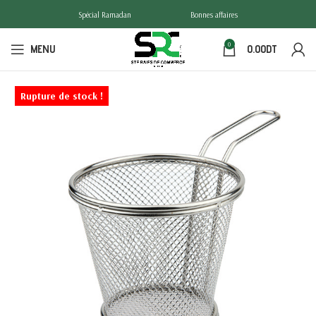
Spécial Ramadan
Bonnes affaires
0
MENU
0.00
DT
Rupture de stock !