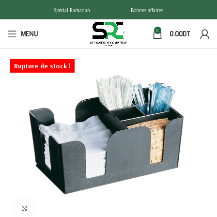
Spécial Ramadan
Bonnes affaires
0
MENU
0.00
DT
Rupture de stock !
Click to enlarge