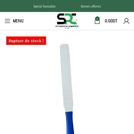
Spécial Ramadan
Bonnes affaires
0
MENU
0.00
DT
Rupture de stock !