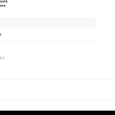
mité.
ire.
t
ELS