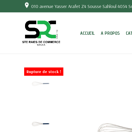
010 avenue Yasser Arafet Z4 Sousse Sahloul 4054 So
ACCUEIL
A PROPOS
CA
Rupture de stock !