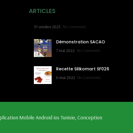
ARTICLES
31 octobre 2023
No Comments
Démonstration SACAO
7 mai 2022
No Comments
Recette Silikomart SF026
6 mai 2022
No Comments