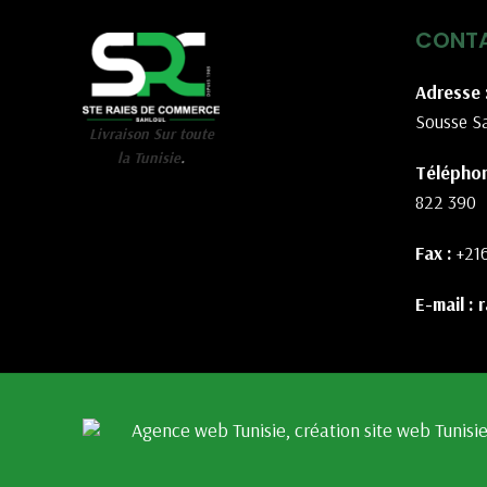
CONT
Adresse 
Sousse Sa
Livraison Sur toute
la Tunisie
.
Téléphon
822 390
Fax :
+21
E-mail :
r