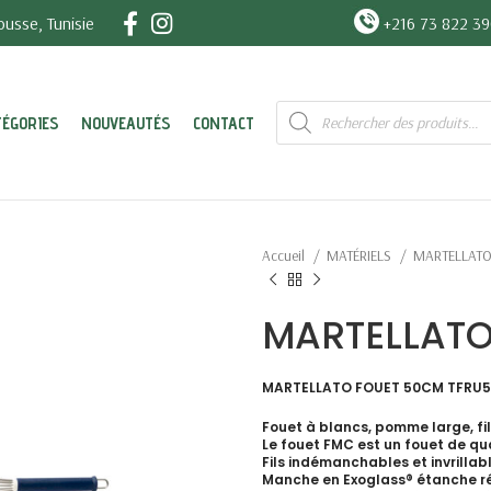
usse, Tunisie
+216 73 822 3
Recherche
TÉGORIES
NOUVEAUTÉS
CONTACT
de
produits
Accueil
MATÉRIELS
MARTELLAT
MARTELLATO
MARTELLATO FOUET 50CM TFRU
Fouet à blancs, pomme large, fil
Le fouet FMC est un fouet de qua
Fils indémanchables et invrillabl
Manche en Exoglass® étanche rés