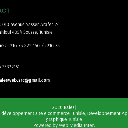
ACT
:
010 avenue Yasser Arafet Z4
hloul 4054 Sousse, Tunisie
e :
+216 73 822 150
/
+216 73
6 73822151
aiesweb.src@gmail.com
2026 Raies|
Powered by Web Media Inter.