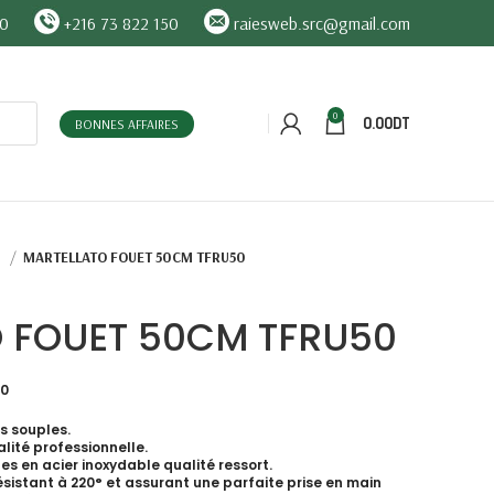
90
+216 73 822 150
raiesweb.src@gmail.com
0
0.00
DT
BONNES AFFAIRES
O
MARTELLATO FOUET 50CM TFRU50
 FOUET 50CM TFRU50
50
s souples.
lité professionnelle.
es en acier inoxydable qualité ressort.
istant à 220° et assurant une parfaite prise en main