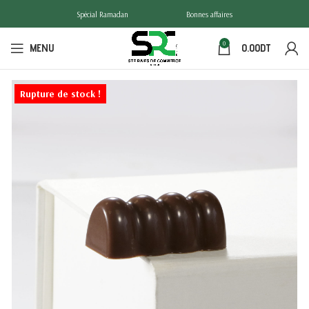
Spécial Ramadan
Bonnes affaires
0
MENU
0.00
DT
Rupture de stock !