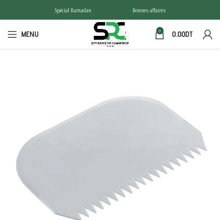
Spécial Ramadan
Bonnes affaires
0
MENU
0.00
DT