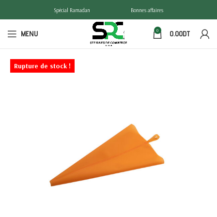
Spécial Ramadan
Bonnes affaires
0
MENU
0.00
DT
Rupture de stock !