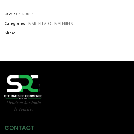
UGS :
03PR0008
Catégories :
MARTELLATO
,
MATÉRIELS
Share:
Livraison Sur toute
la Tunisie
.
CONTACT