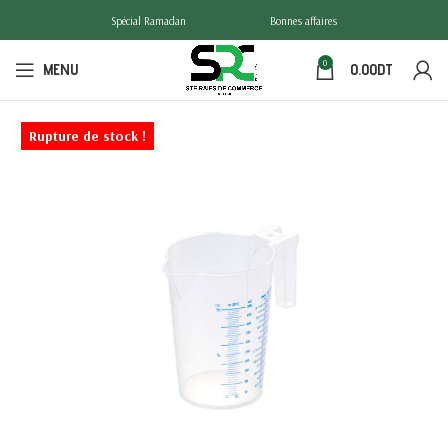
Spécial Ramadan
Bonnes affaires
0
MENU
0.00
DT
Rupture de stock !