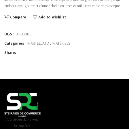
embout anti-goutte et d’une échelle en litres et millilitres et est en plastique.
Compare
Add to wishlist
UGS :
01KO005
Catégories :
MARTELLATO
,
MATÉRIELS
Share:
Livraison Sur toute
la Tunisie
.