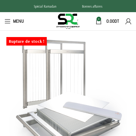
Spécial Ramadan
Bonnes affaires
0
MENU
0.00
DT
Rupture de stock !