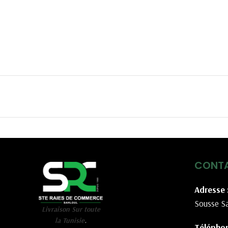
CONT
Adresse 
Sousse Sa
Livraison Sur toute
la Tunisie
.
Téléphon