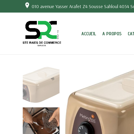
010 avenue Yasser Arafet Z4 Sousse Sahloul 4054 So
ACCUEIL
A PROPOS
CA