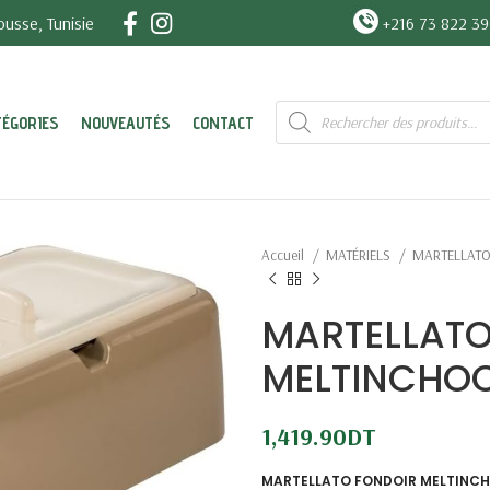
usse, Tunisie
+216 73 822 3
Recherche
TÉGORIES
NOUVEAUTÉS
CONTACT
de
produits
Accueil
MATÉRIELS
MARTELLAT
MARTELLATO
MELTINCHOC 
1,419.90
DT
MARTELLATO FONDOIR MELTINCHO