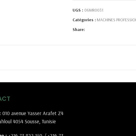
UGS :
06MR0031
Catégories :
MACHINES PROFESSIO
Share:
ACT
:
010 avenue Yasser Arafet Z4
hloul 4054 Sousse, Tunisie
e :
+216 73 822 150
/
+216 73