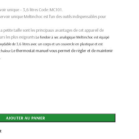
voir unique – 3,6 litres Code:
MC101.
ervoir unique Meltinchoc est l’un des outils indispensables pour
 la petite taille sont les principaux avantages de cet appareil de
urs les plus exigeants.
Le fondoir à sec analogique Meltinchoc est équipé
oxydable de 3,6 litres avec un corps et un couvercle en plastique et est
Le thermostat manuel vous permet de régler et de maintenir
chaleur.
.
AJOUTER AU PANIER
t