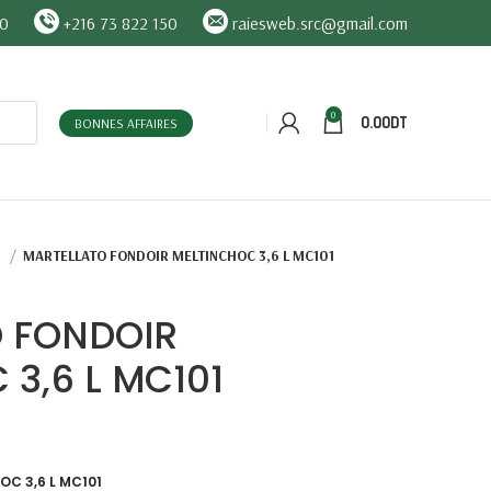
90
+216 73 822 150
raiesweb.src@gmail.com
0
0.00
DT
BONNES AFFAIRES
O
MARTELLATO FONDOIR MELTINCHOC 3,6 L MC101
 FONDOIR
3,6 L MC101
C 3,6 L MC101