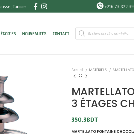
usse, Tunisie
+216 73 822 3
Recherche
TÉGORIES
NOUVEAUTÉS
CONTACT
de
produits
Accueil
MATÉRIELS
MARTELLAT
MARTELLATO
3 ÉTAGES 
350.38
DT
MARTELLATO FONTAINE CHOCOL