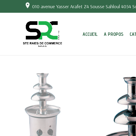
010 avenue Yasser Arafet Z4 Sousse Sahloul 4054 So
ACCUEIL
A PROPOS
CA