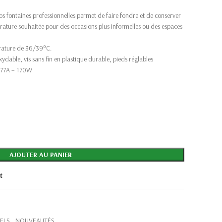
nos fontaines professionnelles permet de faire fondre et de conserver
érature souhaitée pour des occasions plus informelles ou des espaces
érature de 36/39°C.
oxydable, vis sans fin en plastique durable, pieds réglables
0.77A – 170W
AJOUTER AU PANIER
t
ELS
,
NOUVEAUTÉS