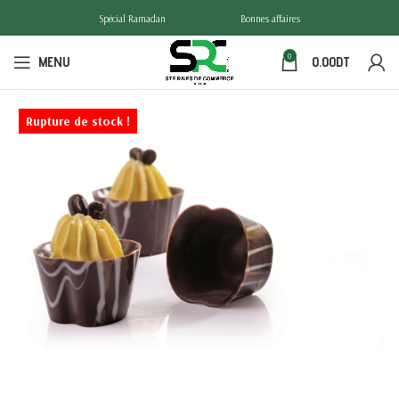
Spécial Ramadan
Bonnes affaires
0
MENU
0.00
DT
Rupture de stock !