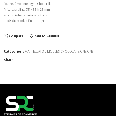
fourrés à volonté, ligne ChocoFill.
Misura pralina: 33 x 33 h 23 mm
Productivité de l’article: 24 pcs
Poids du produit fini: ~ 10 gr
Compare
Add to wishlist
Catégories :
MARTELLATO
,
MOULES CHOCOLAT BONBONS
Share: