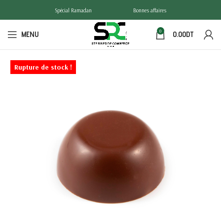
Spécial Ramadan
Bonnes affaires
0
MENU
0.00
DT
Rupture de stock !