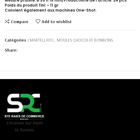
Mesure praline: ø 35 h 15 mm/Productivité de l’article: 24 pcs
Poids du produit fini: ~ 11 gr
Convient également aux machines One-Shot.
Compare
Add to wishlist
Catégories :
MARTELLATO
,
MOULES CHOCOLAT BONBONS
Share:
Livraison Sur toute
la Tunisie
.