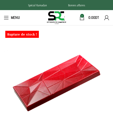
Spécial Ramadan
Bonnes affaires
0
MENU
0.00
DT
Rupture de stock !