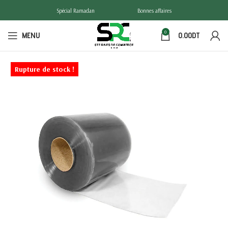
Spécial Ramadan
Bonnes affaires
0
MENU
0.00
DT
Rupture de stock !