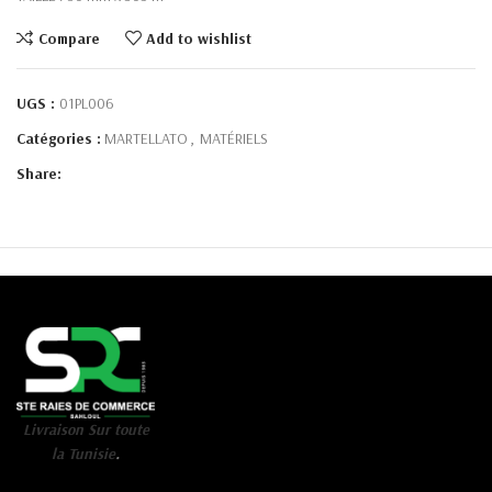
Compare
Add to wishlist
UGS :
01PL006
Catégories :
MARTELLATO
,
MATÉRIELS
Share:
Livraison Sur toute
la Tunisie
.