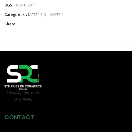
UGS :
05MTF007
Catégories :
MATÉRIELS
,
MATFER
Share:
Livraison Sur toute
la Tunisie
.
CONTACT