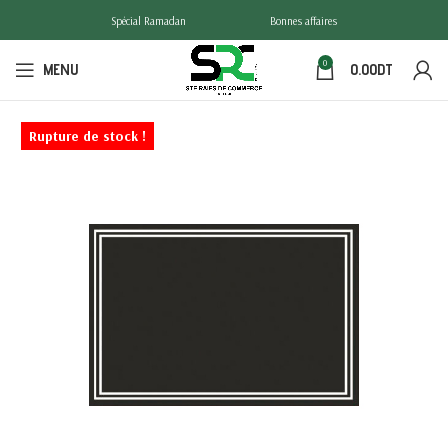
Spécial Ramadan
Bonnes affaires
0
MENU
0.00
DT
Rupture de stock !