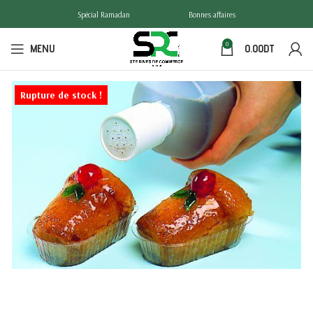
Spécial Ramadan
Bonnes affaires
0
MENU
0.00
DT
Rupture de stock !