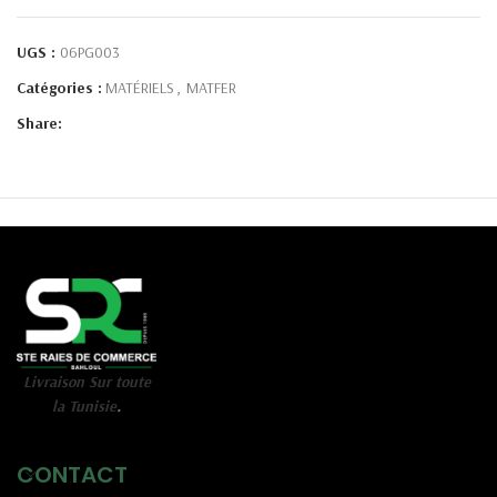
UGS :
06PG003
Catégories :
MATÉRIELS
,
MATFER
Share:
Livraison Sur toute
la Tunisie
.
CONTACT