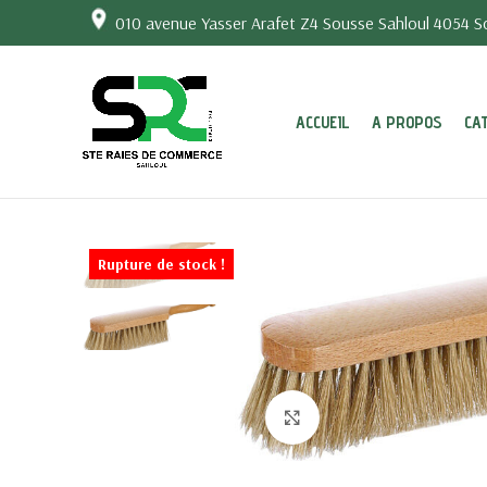
010 avenue Yasser Arafet Z4 Sousse Sahloul 4054 So
ACCUEIL
A PROPOS
CA
Rupture de stock !
Click to enlarge