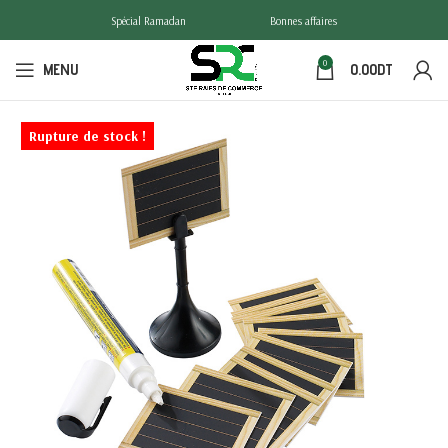
Spécial Ramadan
Bonnes affaires
0
MENU
0.00
DT
Rupture de stock !