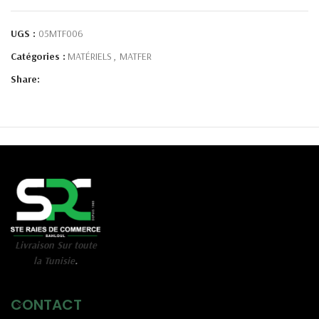
UGS :
05MTF006
Catégories :
MATÉRIELS
,
MATFER
Share:
Livraison Sur toute
la Tunisie
.
CONTACT