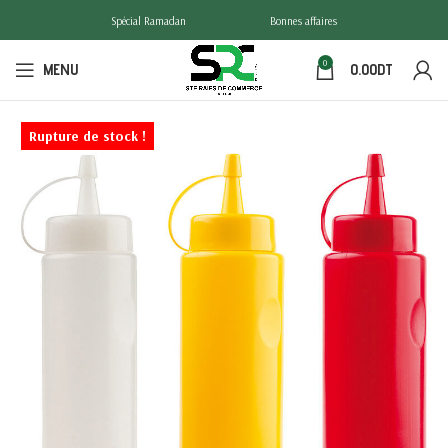
Spécial Ramadan
Bonnes affaires
0
MENU
0.00
DT
Rupture de stock !