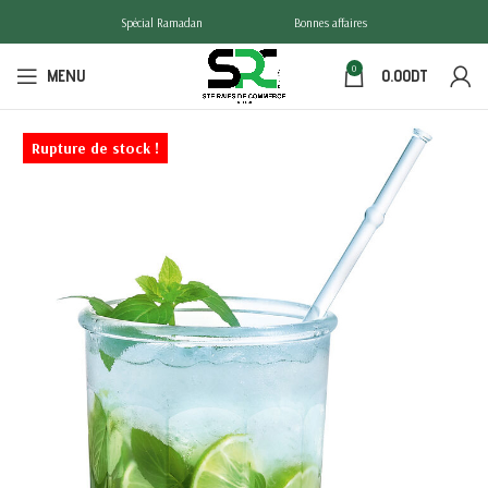
Spécial Ramadan
Bonnes affaires
0
MENU
0.00
DT
Rupture de stock !