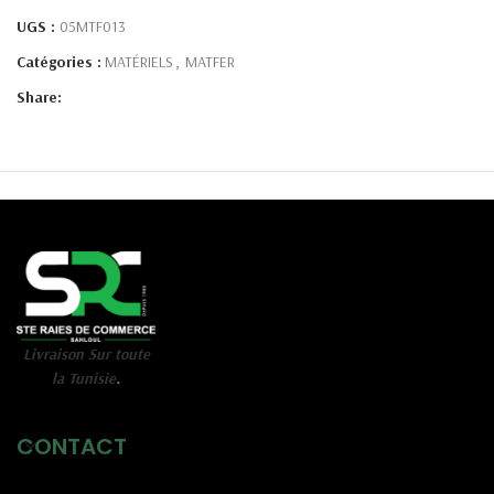
UGS :
05MTF013
Catégories :
MATÉRIELS
,
MATFER
Share:
Livraison Sur toute
la Tunisie
.
CONTACT