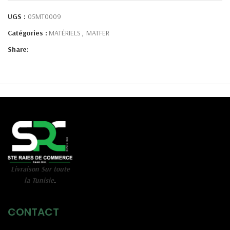
UGS :
05MT0009
Catégories :
MATÉRIELS
,
MATFER
Share:
Livraison Sur toute
la Tunisie
.
CONTACT