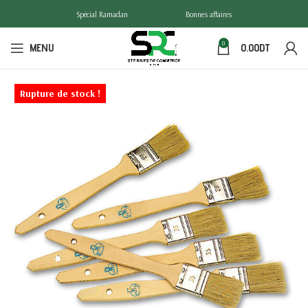
Spécial Ramadan
Bonnes affaires
0
MENU
0.00
DT
Rupture de stock !