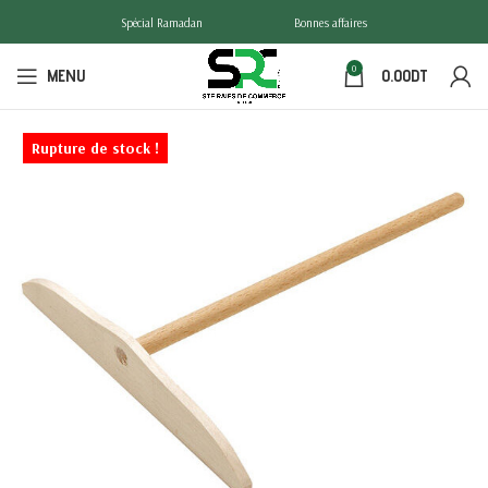
Spécial Ramadan
Bonnes affaires
0
MENU
0.00
DT
Rupture de stock !