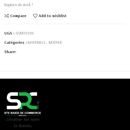
Rupture de stock !
Compare
Add to wishlist
UGS :
05MT0106
Catégories :
MATÉRIELS
,
MATFER
Share:
Livraison Sur toute
la Tunisie
.