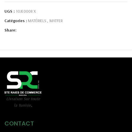
UGS :
10JE0008 X
Catégories :
MATÉRIELS
,
MATFER
Share:
Livraison Sur toute
la Tunisie
.
CONTACT