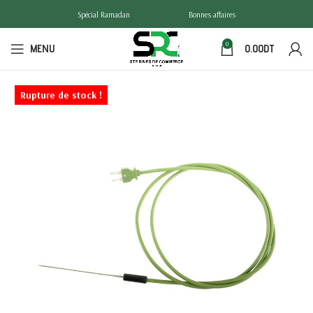
Spécial Ramadan
Bonnes affaires
0
MENU
0.00
DT
Rupture de stock !