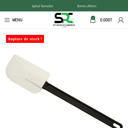
Spécial Ramadan
Bonnes affaires
0
MENU
0.00
DT
Rupture de stock !