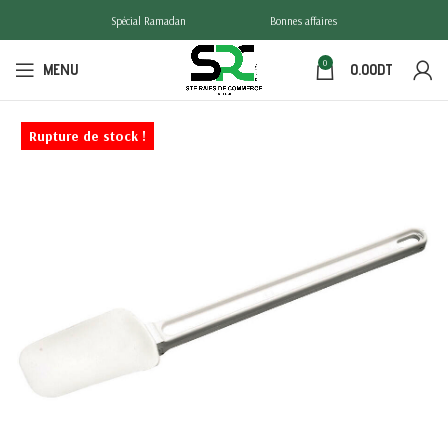
Spécial Ramadan
Bonnes affaires
0
MENU
0.00
DT
Rupture de stock !