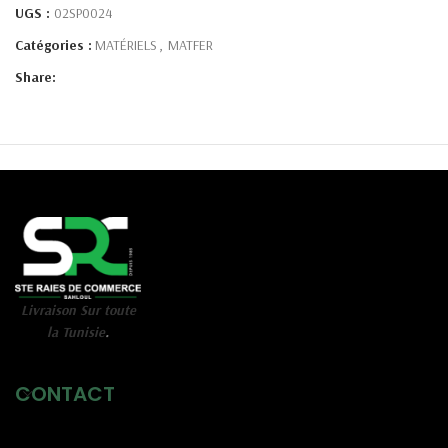
UGS :
02SP0024
Catégories :
MATÉRIELS
,
MATFER
Share:
Livraison Sur toute
la Tunisie
.
CONTACT