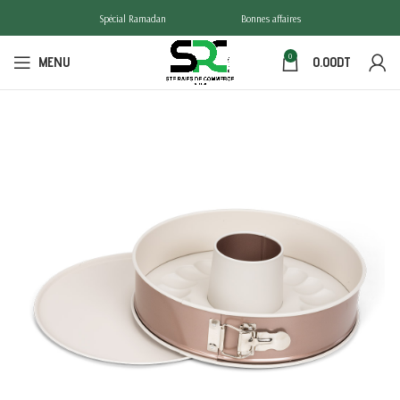
Spécial Ramadan
Bonnes affaires
0
MENU
0.00
DT