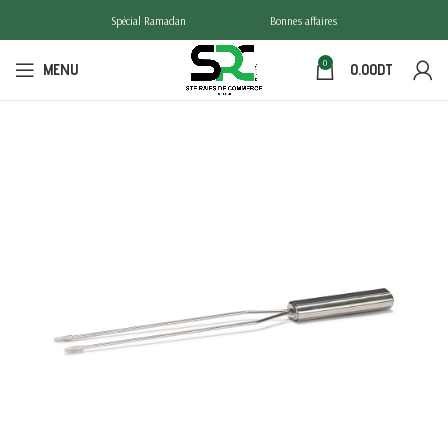
Spécial Ramadan
Bonnes affaires
0
MENU
0.00
DT