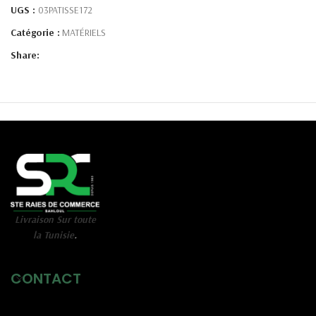
UGS :
03PATISSE172
Catégorie :
MATÉRIELS
Share:
Livraison Sur toute
la Tunisie
.
CONTACT