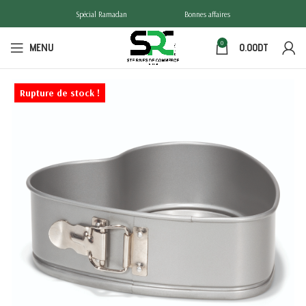
Spécial Ramadan
Bonnes affaires
0
MENU
0.00
DT
Rupture de stock !