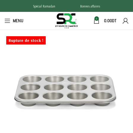
Spécial Ramadan
Bonnes affaires
0
MENU
0.00
DT
Rupture de stock !