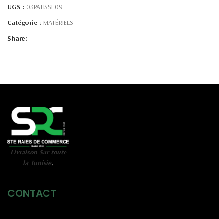
UGS :
03PATISSE09
Catégorie :
MATÉRIELS
Share:
Livraison Sur toute
la Tunisie
.
CONTACT