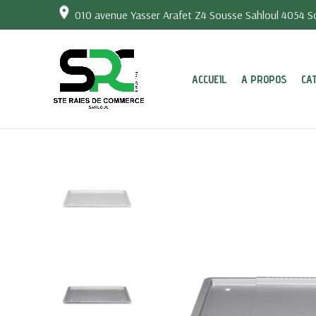
010 avenue Yasser Arafet Z4 Sousse Sahloul 4054 So
ACCUEIL
A PROPOS
CA