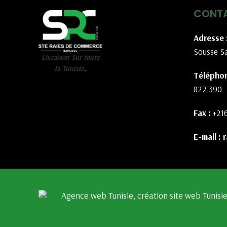
CONT
Adresse 
Sousse Sa
Livraison Sur toute
la Tunisie
.
Téléphon
822 390
Fax :
+21
E-mail :
r