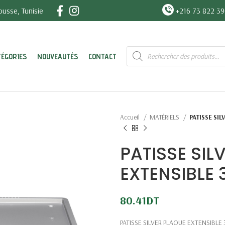
usse, Tunisie
+216 73 822 3
Recherche
TÉGORIES
NOUVEAUTÉS
CONTACT
de
produits
Accueil
MATÉRIELS
PATISSE SI
PATISSE SIL
EXTENSIBLE 
80.41
DT
PATISSE SILVER PLAQUE EXTENSIBLE