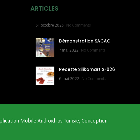
ARTICLES
31 octobre 2023
No Comments
Démonstration SACAO
7 mai 2022
No Comments
Recette Silikomart SF026
6 mai 2022
No Comments