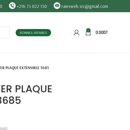
90
+216 73 822 150
raiesweb.src@gmail.com
0
0.00
DT
BONNES AFFAIRES
LVER PLAQUE EXTENSIBLE 3685
VER PLAQUE
3685
 3685