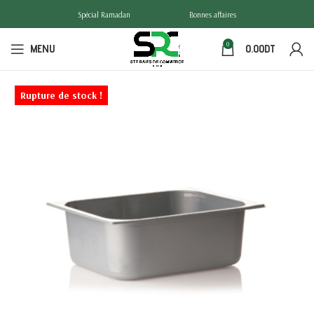
Spécial Ramadan
Bonnes affaires
0
MENU
0.00
DT
Rupture de stock !