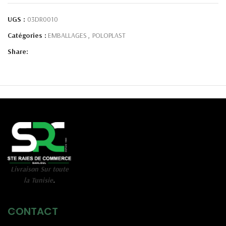
UGS :
03DR0010
Catégories :
EMBALLAGES
,
POLOPLAST
Share:
Livraison Sur toute
la Tunisie
.
CONTACT